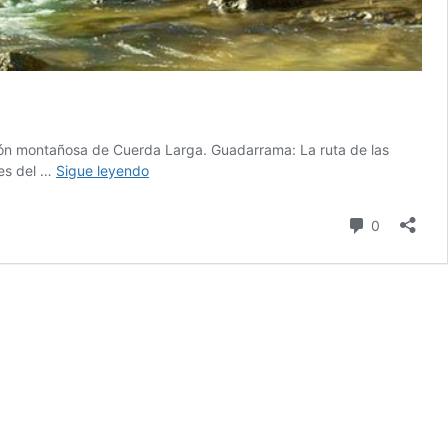
ción montañosa de Cuerda Larga. Guadarrama: La ruta de las
Cascadas
nes del …
Sigue leyendo
del
purgatorio,
comentari
0
P.N.
Guadarrama