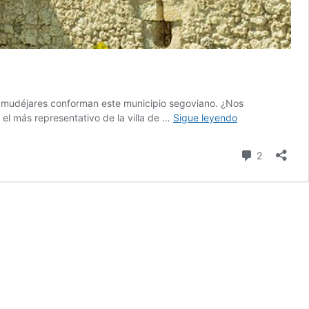
sias mudéjares conforman este municipio segoviano. ¿Nos
Cuéllar:
l más representativo de la villa de …
Sigue leyendo
qué
ver
comentari
2
en
esta
villa.