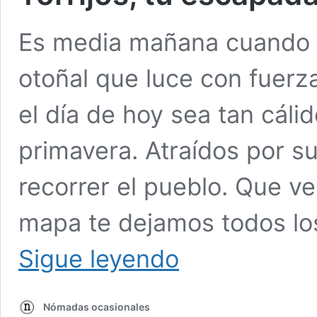
Es media mañana cuando ll
otoñal que luce con fuer
el día de hoy sea tan cál
primavera. Atraídos por 
recorrer el pueblo. Que ve
mapa te dejamos todos lo
Torrijos,
Sigue leyendo
tu
escapada
rural
Nómadas ocasionales
en