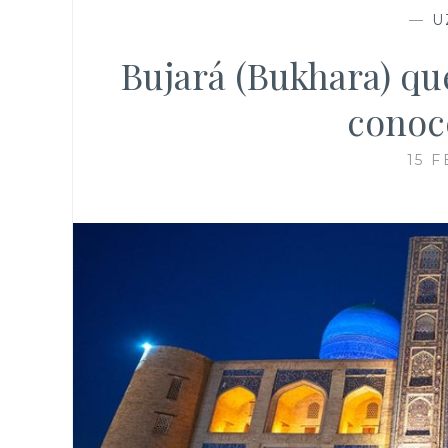
—
U
Bujará (Bukhara) que
conoc
15 