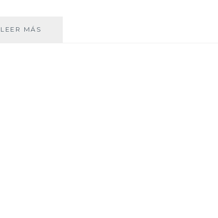
CATARATAS
LEER MÁS
DE
IGUAZÚ,
MÁS
QUE
UNA
DE
LAS
SIETE
MARAVILLAS
NATURALES