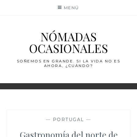
Saltar
MENÚ
al
contenido
NÓMADAS
OCASIONALES
SOÑEMOS EN GRANDE. SI LA VIDA NO ES
AHORA, ¿CUÁNDO?
—
PORTUGAL
—
Gastronomía del norte de