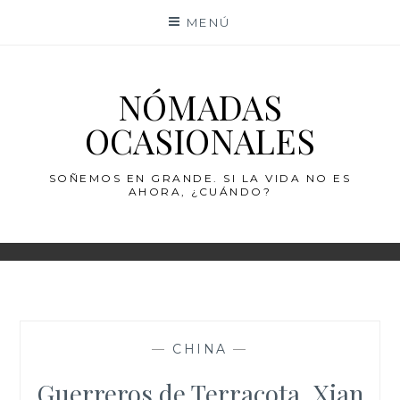
Saltar
MENÚ
al
contenido
NÓMADAS
OCASIONALES
SOÑEMOS EN GRANDE. SI LA VIDA NO ES
AHORA, ¿CUÁNDO?
—
CHINA
—
Guerreros de Terracota, Xian