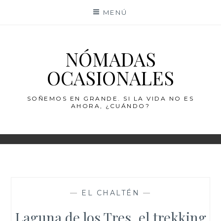
Saltar
MENÚ
al
contenido
NÓMADAS
OCASIONALES
SOÑEMOS EN GRANDE. SI LA VIDA NO ES
AHORA, ¿CUÁNDO?
—
EL CHALTÉN
—
Laguna de los Tres, el trekking