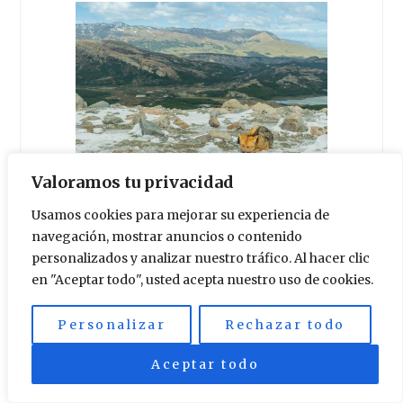
Valoramos tu privacidad
Laguna de los Tres, el
Usamos cookies para mejorar su experiencia de
camino de regreso
navegación, mostrar anuncios o contenido
personalizados y analizar nuestro tráfico. Al hacer clic
en "Aceptar todo", usted acepta nuestro uso de cookies.
Como antes indicamos, era el
fin de
la primera parte
, es decir, del
Personalizar
Rechazar todo
tramo de ida.
Queda por tanto, el
trayecto de vuelta.
Regresamos
Aceptar todo
con
cuidado
ya que el descenso y el
cansancio aumentan el
riesgo de