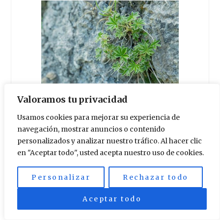
Valoramos tu privacidad
Lirio común
Usamos cookies para mejorar su experiencia de
navegación, mostrar anuncios o contenido
No sabemos si esta planta ha
personalizados y analizar nuestro tráfico. Al hacer clic
aparecido por casualidad o porque
en "Aceptar todo", usted acepta nuestro uso de cookies.
alguien la ha plantado en el camino.
Aunque su uso es ornamental, su
Personalizar
Rechazar todo
uso en pequeñas dosis actúa como
Aceptar todo
expectorante.