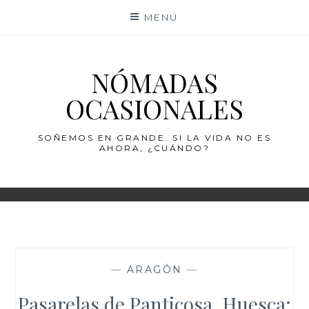
Saltar
MENÚ
al
contenido
NÓMADAS
OCASIONALES
SOÑEMOS EN GRANDE. SI LA VIDA NO ES
AHORA, ¿CUÁNDO?
—
ARAGÓN
—
Pasarelas de Panticosa, Huesca: