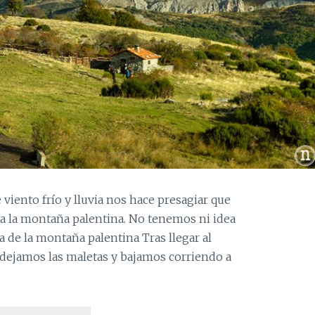
viento frío y lluvia nos hace presagiar que
a la montaña palentina. No tenemos ni idea
 de la montaña palentina Tras llegar al
 dejamos las maletas y bajamos corriendo a