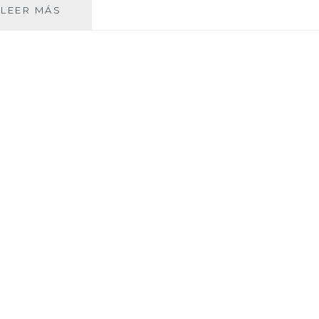
PLANES
LEER MÁS
QUÉ
HACER
EN
LA
MONTAÑA
PALENTINA