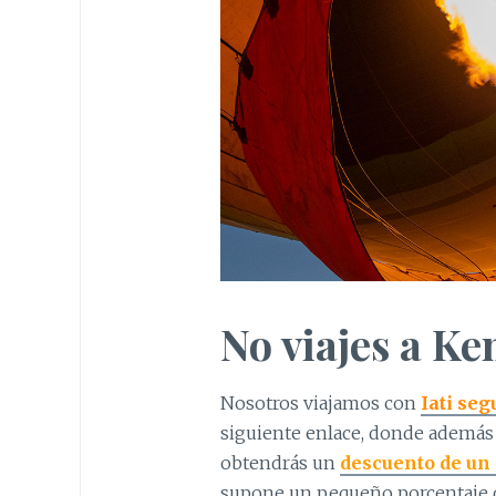
No viajes a Ke
Nosotros viajamos con
Iati seg
siguiente enlace, donde además
obtendrás un
descuento de un 
supone un pequeño porcentaje d