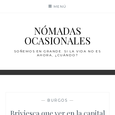
Saltar
MENÚ
al
contenido
NÓMADAS
OCASIONALES
SOÑEMOS EN GRANDE. SI LA VIDA NO ES
AHORA, ¿CUÁNDO?
—
BURGOS
—
Briviesca que ver en la capital