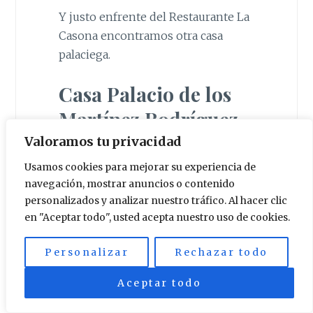
Y justo enfrente del Restaurante La
Casona encontramos otra casa
palaciega.
Casa Palacio de los
Martínez Rodríguez
Valoramos tu privacidad
En este caso se trata de la Casa
Usamos cookies para mejorar su experiencia de
Palacio de los Martínez Rodríguez y
navegación, mostrar anuncios o contenido
actualmente es la sede de una
personalizados y analizar nuestro tráfico. Al hacer clic
entidad bancaria. Aún así, no deja de
en "Aceptar todo", usted acepta nuestro uso de cookies.
ser una maravilla esta fachada.
Personalizar
Rechazar todo
Aceptar todo