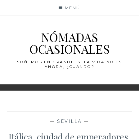
Saltar
MENÚ
al
contenido
NÓMADAS
OCASIONALES
SOÑEMOS EN GRANDE. SI LA VIDA NO ES
AHORA, ¿CUÁNDO?
—
SEVILLA
—
Itálica, ciudad de emperadores.