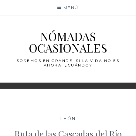
Saltar
MENÚ
al
contenido
NÓMADAS
OCASIONALES
SOÑEMOS EN GRANDE. SI LA VIDA NO ES
AHORA, ¿CUÁNDO?
—
LEÓN
—
Ruta de las Cascadas del Río