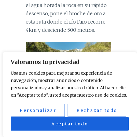
el agua horada la roca en su rápido
descenso, pone el broche de oro a
esta ruta donde el río Faro recorre
4km y desciende 500 metros.
Valoramos tu privacidad
Usamos cookies para mejorar su experiencia de
navegación, mostrar anuncios o contenido
personalizados y analizar nuestro tráfico. Al hacer clic
en "Aceptar todo", usted acepta nuestro uso de cookies.
Ruta de las Cascadas del
Personalizar
Rechazar todo
Río Faro, de regreso a
Aceptar todo
Redipuertas