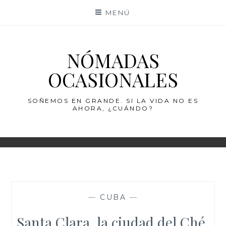
Saltar
MENÚ
al
contenido
NÓMADAS
OCASIONALES
SOÑEMOS EN GRANDE. SI LA VIDA NO ES
AHORA, ¿CUÁNDO?
—
CUBA
—
Santa Clara, la ciudad del Ché.