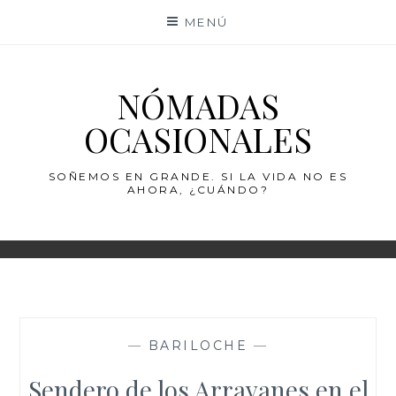
Saltar
MENÚ
al
contenido
NÓMADAS
OCASIONALES
SOÑEMOS EN GRANDE. SI LA VIDA NO ES
AHORA, ¿CUÁNDO?
—
BARILOCHE
—
Sendero de los Arrayanes en el