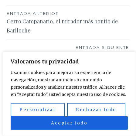
Navegación
ENTRADA ANTERIOR
Cerro Campanario, el mirador más bonito de
de
Bariloche
entradas
ENTRADA SIGUIENTE
Ruta de los 7 Lagos desde Bariloche a San Martín
Valoramos tu privacidad
de los Andes
Usamos cookies para mejorar su experiencia de
navegación, mostrar anuncios o contenido
personalizados y analizar nuestro tráfico. Al hacer clic
en "Aceptar todo", usted acepta nuestro uso de cookies.
Buscar:
Personalizar
Rechazar todo
Aceptar todo