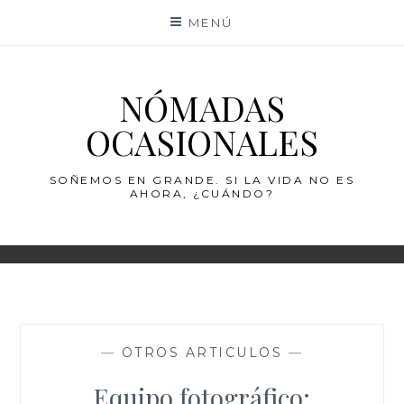
Saltar
MENÚ
al
contenido
NÓMADAS
OCASIONALES
SOÑEMOS EN GRANDE. SI LA VIDA NO ES
AHORA, ¿CUÁNDO?
—
OTROS ARTICULOS
—
Equipo fotográfico: