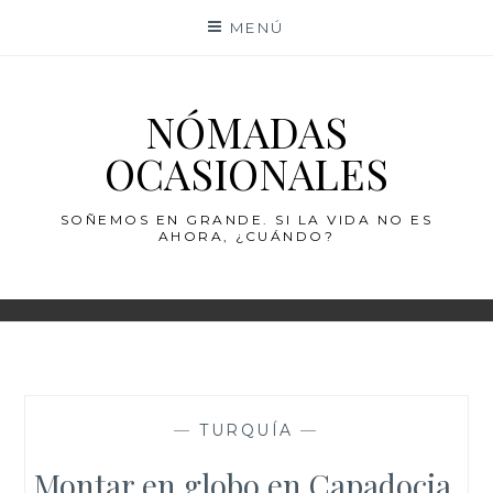
Saltar
MENÚ
al
contenido
NÓMADAS
OCASIONALES
SOÑEMOS EN GRANDE. SI LA VIDA NO ES
AHORA, ¿CUÁNDO?
—
TURQUÍA
—
Montar en globo en Capadocia,