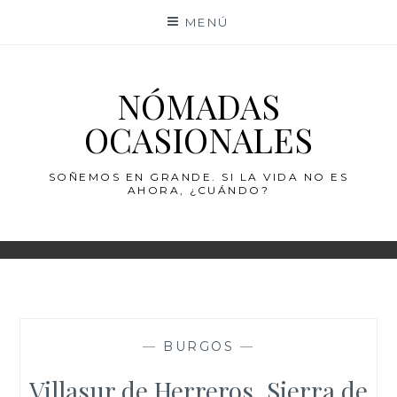
Saltar
MENÚ
al
contenido
NÓMADAS
OCASIONALES
SOÑEMOS EN GRANDE. SI LA VIDA NO ES
AHORA, ¿CUÁNDO?
—
BURGOS
—
Villasur de Herreros, Sierra de