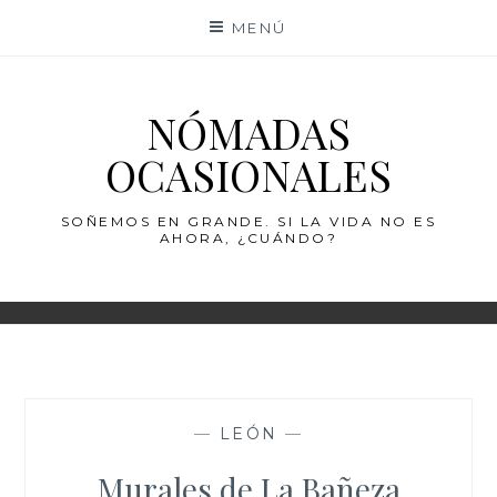
Saltar
MENÚ
al
contenido
NÓMADAS
OCASIONALES
SOÑEMOS EN GRANDE. SI LA VIDA NO ES
AHORA, ¿CUÁNDO?
—
LEÓN
—
Murales de La Bañeza