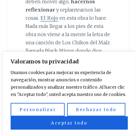
deben mover algo,
hacernos
reflexionar
y replantearnos las
cosas.
El Rojo
en esta obra lo hace.
Nada más llegar a los pies de esta
obra nos viene a la mente la letra de
una canción de Los Chikos del Maíz
llamada Black Mirror donde dice
algo así:
Valoramos tu privacidad
Usamos cookies para mejorar su experiencia de
Canallas, vendedores de amor
navegación, mostrar anuncios o contenido
sintético,
personalizados y analizar nuestro tráfico. Al hacer clic
Esclavos del gimnasio, los
en "Aceptar todo", usted acepta nuestro uso de cookies.
cosméticos…
Personalizar
Rechazar todo
Reina la mugre y la juventud no
Aceptar todo
admira al Che
Adora al Youtuber.