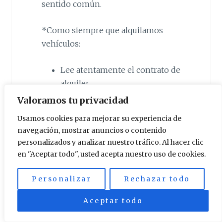
sentido común.
*Como siempre que alquilamos
vehículos:
Lee atentamente el contrato de
alquiler.
Revisa que todo se encuentre
Valoramos tu privacidad
en buen estado y sobre todo,
Usamos cookies para mejorar su experiencia de
haz fotos y videos advirtiendo
navegación, mostrar anuncios o contenido
al arrendador de cualquier
personalizados y analizar nuestro tráfico. Al hacer clic
daño del que te percates.
en "Aceptar todo", usted acepta nuestro uso de cookies.
Si visitas Gozo, asegúrate que
el seguro del coche tiene
Personalizar
Rechazar todo
cobertura en caso de sufrir
Aceptar todo
algún contratiempo allí o
durante su traslado en ferry.