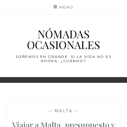
Saltar
MENÚ
al
contenido
NÓMADAS
OCASIONALES
SOÑEMOS EN GRANDE. SI LA VIDA NO ES
AHORA, ¿CUÁNDO?
—
MALTA
—
Viajar a Malta, presupuesto y