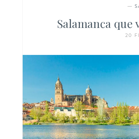
—
S
Salamanca que v
20 F