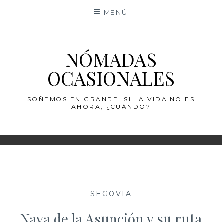
Saltar
MENÚ
al
contenido
NÓMADAS
OCASIONALES
SOÑEMOS EN GRANDE. SI LA VIDA NO ES
AHORA, ¿CUÁNDO?
—
SEGOVIA
—
Nava de la Asunción y su ruta